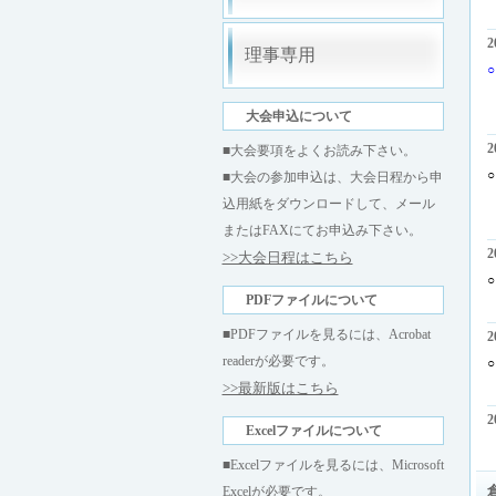
2
理事専用
大会申込について
2
■大会要項をよくお読み下さい。
■大会の参加申込は、大会日程から申
込用紙をダウンロードして、メール
またはFAXにてお申込み下さい。
2
>>大会日程はこちら
PDFファイルについて
■PDFファイルを見るには、Acrobat
2
readerが必要です。
>>最新版はこちら
2
Excelファイルについて
■Excelファイルを見るには、Microsoft
Excelが必要です。