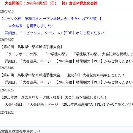
大会開催日：2026年8月2日（日） 於）倉吉体育文化会館
026/07/15
○【ニッタク杯 第20回社オープン卓球大会（中学生以下の部）】
「大会結果」を掲載しました！
詳細は、「トピックス」ページ の【PDF】からご覧ください！
026/06/27
○【第49回 鳥取県中部卓球選手権大会】
「ラージボールの部」 「中学生の部」 「学生以下の部」 大会記録を掲載し
詳細は、「大会結果」ページ 【2026年度】結果欄の【PDF】からご覧ください
026/05/06
○【第49回 鳥取県中部卓球選手権大会・一般の部】 大会記録を掲載しました！
詳細は、「大会結果」ページ 【2026年度】結果欄の【PDF】からご覧ください
026/03/25
○【2025年度 倉吉卓球リーグ戦・後期】 大会記録を掲載しました！
大会記録は、「大会結果」ページ ”2025年度結果欄”の【PDF】からご覧くださ
025/12/22
【
第50回 倉吉市卓球選手権大会】 『大会記録』を掲載しました！
開催日：2025年12月6日（団体戦）,7日（ダブルス/シングルス） 於）倉吉体育
倉吉市卓球協会事務局より