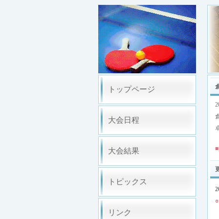
トップページ
大会日程
■
大会結果
トピックス
2
リンク