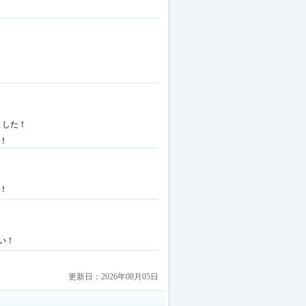
ました！
！
！
い！
更新日：2026年08月05日
文化会館