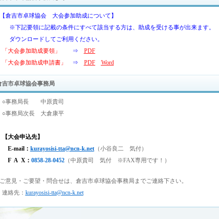
『大会結果』ページの「2025年度 結果欄 “PDF”」をご覧ください！
025/11/16
■【倉吉市卓球協会 大会参加助成について】
【令和8年 初打会】 開催案内を掲載しました！
※下記要領に記載の条件にすべて該当する方は、助成を受ける事が出来ます。
開催日：2026年1月12日（月・祝日） 於）倉吉体育文化会館
ダウンロードしてご利用ください。
「トピックス」ページの『倉吉市卓球協会情報欄』 よりご覧ください。
「大会参加助成要領」
⇒
PDF
「大会参加助成申請書」
⇒
PDF
Word
025/11/15
【第50回 倉吉市卓球選手権大会】 大会エントリーの受付を終了しました！
倉吉市卓球協会事務局
025/09/29
【ニッタク杯 第19回社オープン卓球大会（中学生以下団体の部）】 大会記録を掲
○事務局長 中原貴司
開催日：2025年9月15日（月・敬老の日） 於）倉吉体育文化会館
○事務局次長 大倉康平
「トピックス」ページの『大会記録』 よりご覧ください。
【大会申込先】
025/08/23
E-mail：
kurayosisi-tta@ncn-k.net
（小谷良二 気付）
【2025年度 倉吉卓球リーグ戦・前期】 大会記録を掲載しました！
F A X：
0858-28-0452
（中原貴司 気付 ※FAX専用です！）
開催日：2025年8月17日（日） 於）倉吉体育文化会館
大会記録は、「大会結果」ページ 『2025年度 結果欄 “PDF”』からご覧くださ
■ご意見・ご要望・問合せは、倉吉市卓球協会事務局までご連絡下さい。
025/07/21
連絡先：
kurayosisi-tta@ncn-k.net
【第33回 伊勢杯混合ダブルス卓球大会】 大会記録を掲載しました！
大会記録は、「大会結果」ページ 『2025年度 結果欄 “PDF”』よりご覧ください